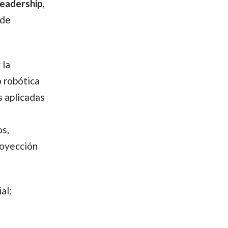
Leadership
,
 de
 la
o robótica
s aplicadas
os,
royección
al: