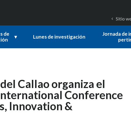
Sitio w
s de
Jornada de i
▾
Lunes de investigación
ción
perti
del Callao organiza el
nternational Conference
, Innovation &