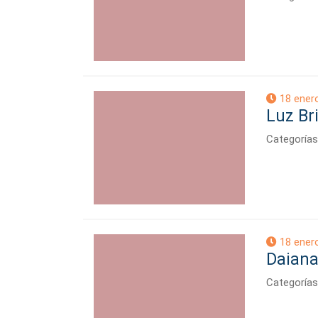
18 ener
Luz Br
Categorías
18 ener
Daiana
Categorías