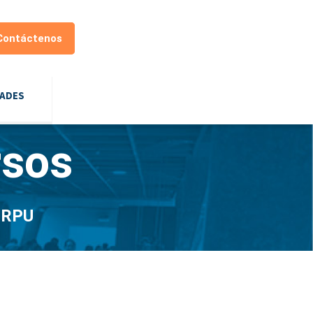
Contáctenos
DADES
rsos
a RPU