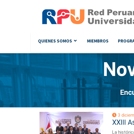
QUIENES SOMOS
MIEMBROS
PROGR
No
Encu
3 diciem
XXIII 
La históric