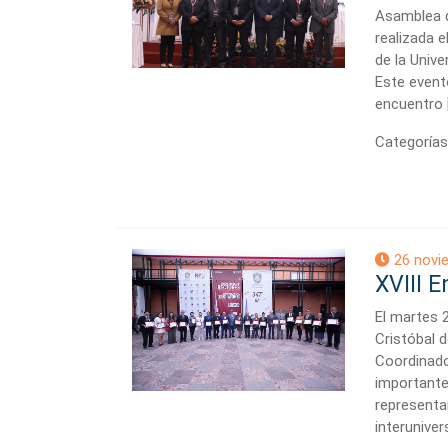
Asamblea d
realizada 
de la Univ
Este evento
encuentro 
Categorías
26 novi
XVIII 
El martes 
Cristóbal 
Coordinado
importante
representa
interuniver