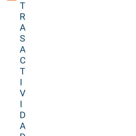
T
R
A
S
A
C
T
I
V
I
D
A