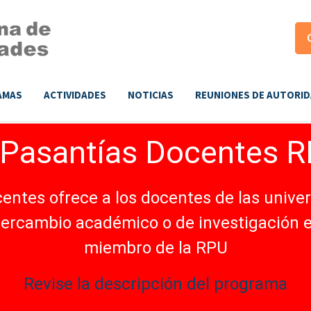
AMAS
ACTIVIDADES
NOTICIAS
REUNIONES DE AUTORI
 Pasantías Docentes 
entes ofrece a los docentes de las unive
ntercambio académico o de investigación 
miembro de la RPU
Revise la descripción del programa