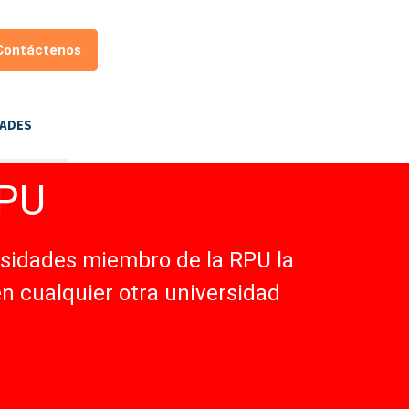
Contáctenos
DADES
RPU
rsidades miembro de la RPU la
en cualquier otra universidad