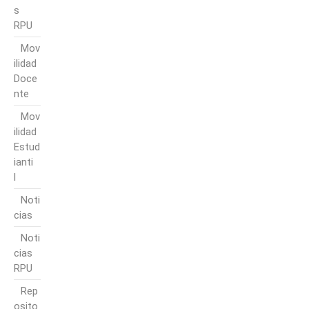
s
RPU
Mov
ilidad
Doce
nte
Mov
ilidad
Estud
ianti
l
Noti
cias
Noti
cias
RPU
Rep
osito