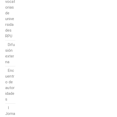
vocat
orias
de
unive
rsida
des
RPU
Difu
sión
exter
na
Enc
uentr
o de
autor
idade
s
I
Jorna