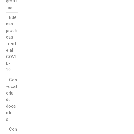
gratui
tas
Bue
nas
prácti
cas
frent
e al
COVI
D-
19
Con
vocat
oria
de
doce
nte
s
Con