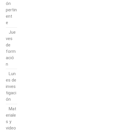
ón
pertin
ent
e
Jue
ves
de
form
ació
n
Lun
es de
inves
tigaci
ón
Mat
eriale
s y
video