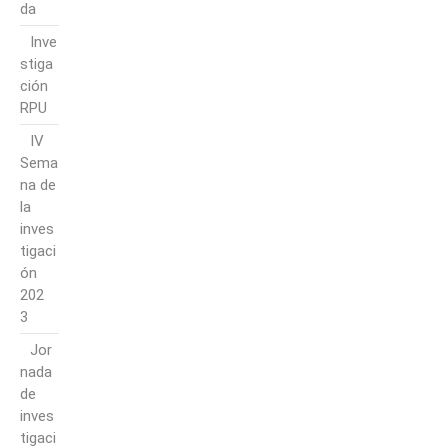
da
Inve
stiga
ción
RPU
IV
Sema
na de
la
inves
tigaci
ón
202
3
Jor
nada
de
inves
tigaci