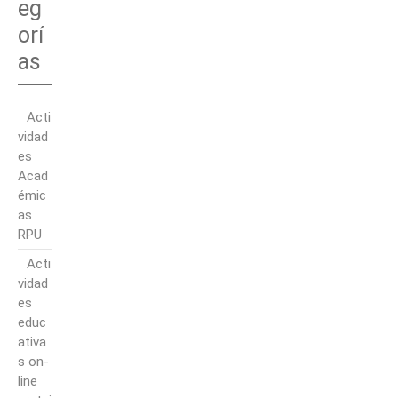
eg
orí
as
Acti
vidad
es
Acad
émic
as
RPU
Acti
vidad
es
educ
ativa
s on-
line