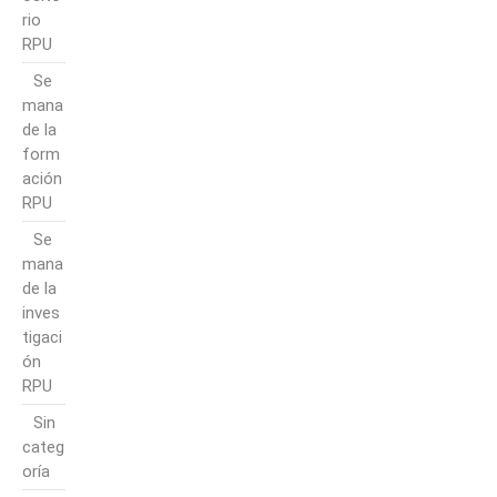
rio
RPU
Se
mana
de la
form
ación
RPU
Se
mana
de la
inves
tigaci
ón
RPU
Sin
categ
oría