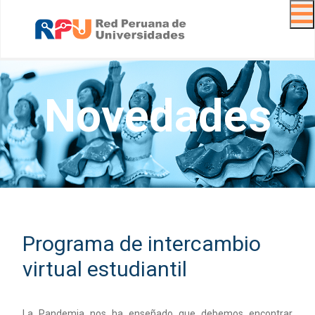
Navig
Novedades
Programa de intercambio
virtual estudiantil
La Pandemia nos ha enseñado que debemos encontrar