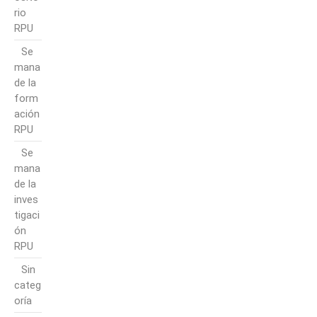
rio
RPU
Se
mana
de la
form
ación
RPU
Se
mana
de la
inves
tigaci
ón
RPU
Sin
categ
oría