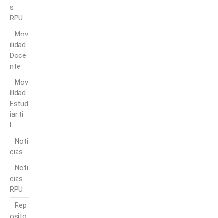
s
RPU
Mov
ilidad
Doce
nte
Mov
ilidad
Estud
ianti
l
Noti
cias
Noti
cias
RPU
Rep
osito