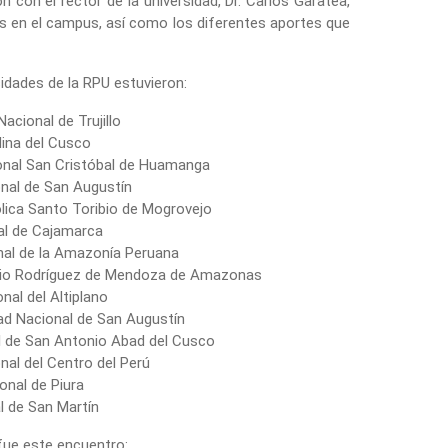
n con el rector de la universidad, Dr. Carlos Garatea,
es en el campus, así como los diferentes aportes que
idades de la RPU estuvieron:
cional de Trujillo
ina del Cusco
onal San Cristóbal de Huamanga
onal de San Augustín
ólica Santo Toribio de Mogrovejo
nal de Cajamarca
nal de la Amazonía Peruana
ribio Rodríguez de Mendoza de Amazonas
nal del Altiplano
ad Nacional de San Augustín
l de San Antonio Abad del Cusco
nal del Centro del Perú
onal de Piura
al de San Martín
ue este encuentro: