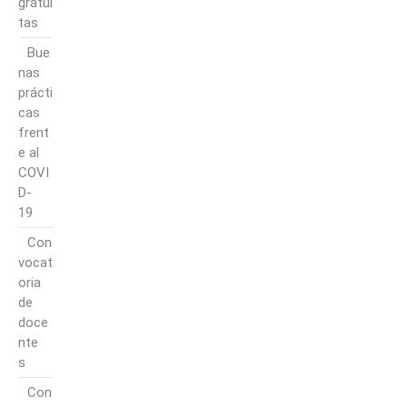
gratui
tas
Bue
nas
prácti
cas
frent
e al
COVI
D-
19
Con
vocat
oria
de
doce
nte
s
Con