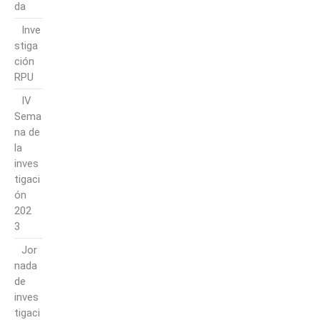
da
Inve
stiga
ción
RPU
IV
Sema
na de
la
inves
tigaci
ón
202
3
Jor
nada
de
inves
tigaci