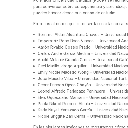
Pontificia Universidad Católica (PUCP) se reuniero
para conversar sobre su experiencia y aprendizaj
pueden brindar desde sus casas de estudio.
Entre los alumnos que representaron a las univers
Rommel Aldair Alcántara Chávez – Universidad Na
Emperatriz Rosa Baca Visaga – Universidad And
Aarón Rivaldo Cossio Prado – Universidad Naci
Carlos André García Medina – Universidad Naci
Analit Melanie Granda García – Universidad Cat
Ceci Marilin Idrogo Aguilar – Universidad Nacio
Emily Nicole Macedo Wong – Universidad Nacio
José Maicelo Vilca – Universidad Nacional To
Cesar Ericson Ojeda Chayña – Universidad Nacio
Leonel Alfredo Pariapaza Panihuara – Universid
Elvis Qqueccaño Mamani – Universidad Naciona
Paola Nikool Romero Alcala – Universidad Nacio
Karla Nayeli Yanayaco García – Universidad Naci
Nicole Briggite Zari Cerna – Universidad Nacion
En las siguientes imágenes te mostramos cómo f