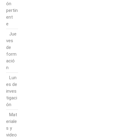
ón
pertin
ent
e
Jue
ves
de
form
ació
n
Lun
es de
inves
tigaci
ón
Mat
eriale
s y
video