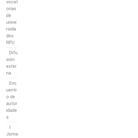
vocat
orias
de
unive
rsida
des
RPU
Difu
sión
exter
na
Enc
uentr
o de
autor
idade
s
I
Jorna