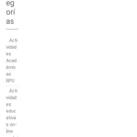
eg
orí
as
Acti
vidad
es
Acad
émic
as
RPU
Acti
vidad
es
educ
ativa
s on-
line