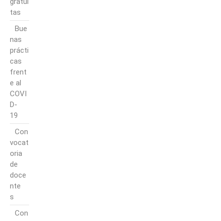
gratui
tas
Bue
nas
prácti
cas
frent
e al
COVI
D-
19
Con
vocat
oria
de
doce
nte
s
Con