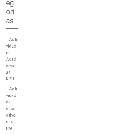
eg
orí
as
Acti
vidad
es
Acad
émic
as
RPU
Acti
vidad
es
educ
ativa
s on-
line