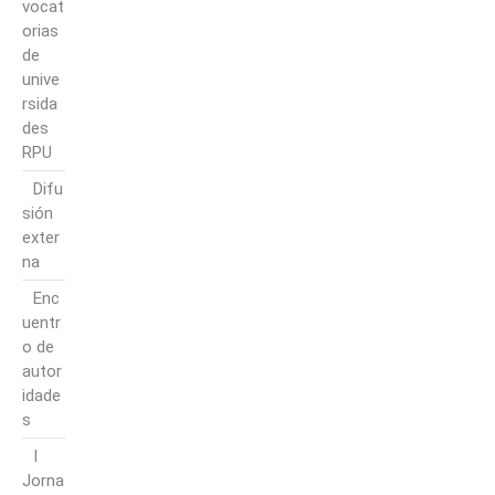
vocat
orias
de
unive
rsida
des
RPU
Difu
sión
exter
na
Enc
uentr
o de
autor
idade
s
I
Jorna