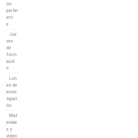
ón
pertin
ent
e
Jue
ves
de
form
ació
n
Lun
es de
inves
tigaci
ón
Mat
eriale
s y
video