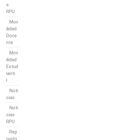
s
RPU
Mov
ilidad
Doce
nte
Mov
ilidad
Estud
ianti
l
Noti
cias
Noti
cias
RPU
Rep
osito