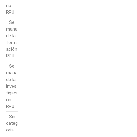
rio
RPU
Se
mana
de la
form
ación
RPU
Se
mana
de la
inves
tigaci
ón
RPU
Sin
categ
oría