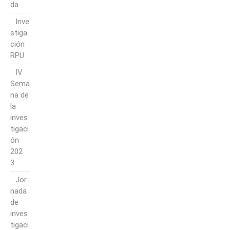
da
Inve
stiga
ción
RPU
IV
Sema
na de
la
inves
tigaci
ón
202
3
Jor
nada
de
inves
tigaci