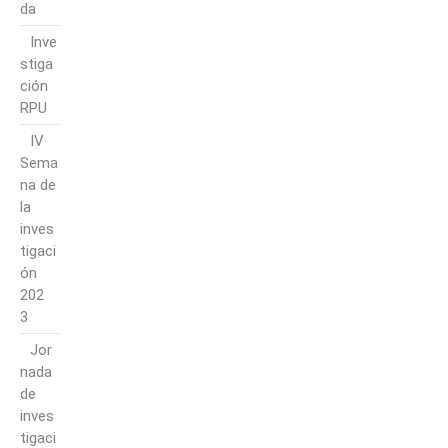
da
Inve
stiga
ción
RPU
IV
Sema
na de
la
inves
tigaci
ón
202
3
Jor
nada
de
inves
tigaci