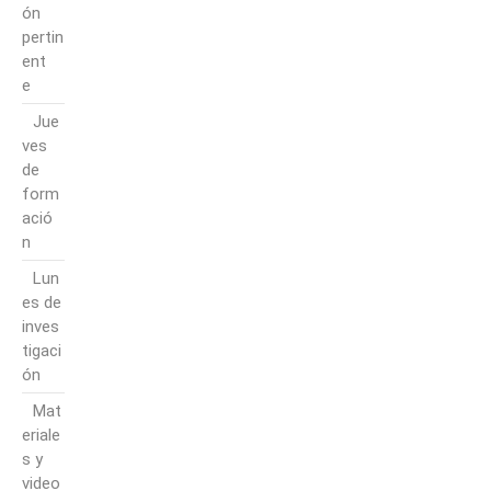
ón
pertin
ent
e
Jue
ves
de
form
ació
n
Lun
es de
inves
tigaci
ón
Mat
eriale
s y
video