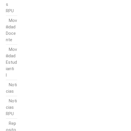
s
RPU
Mov
ilidad
Doce
nte
Mov
ilidad
Estud
ianti
l
Noti
cias
Noti
cias
RPU
Rep
osito