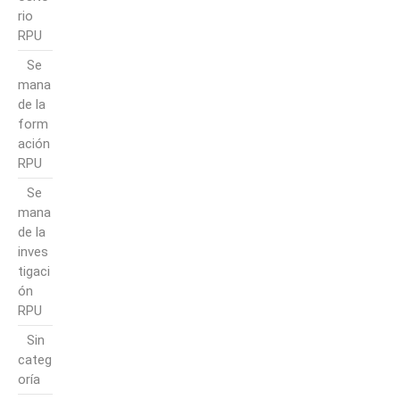
rio
RPU
Se
mana
de la
form
ación
RPU
Se
mana
de la
inves
tigaci
ón
RPU
Sin
categ
oría