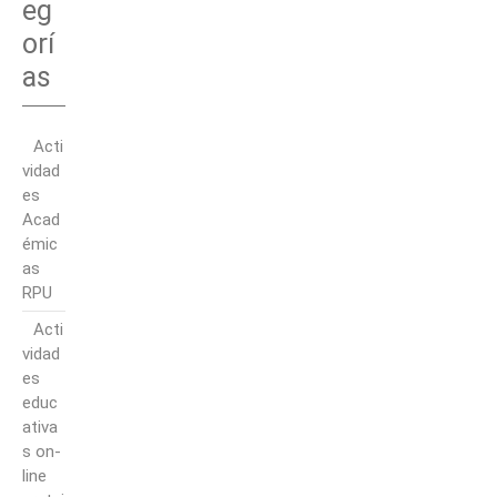
eg
orí
as
Acti
vidad
es
Acad
émic
as
RPU
Acti
vidad
es
educ
ativa
s on-
line