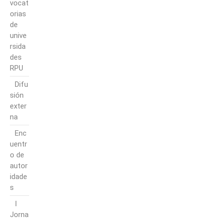
vocat
orias
de
unive
rsida
des
RPU
Difu
sión
exter
na
Enc
uentr
o de
autor
idade
s
I
Jorna