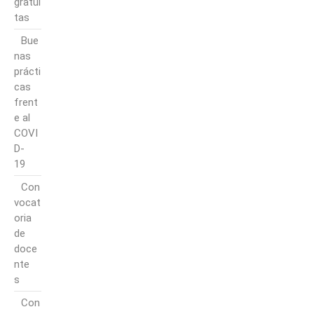
gratui
tas
Bue
nas
prácti
cas
frent
e al
COVI
D-
19
Con
vocat
oria
de
doce
nte
s
Con