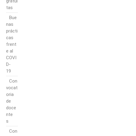
gratui
tas
Bue
nas
prácti
cas
frent
e al
COVI
D-
19
Con
vocat
oria
de
doce
nte
s
Con