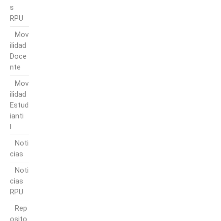
s
RPU
Mov
ilidad
Doce
nte
Mov
ilidad
Estud
ianti
l
Noti
cias
Noti
cias
RPU
Rep
osito