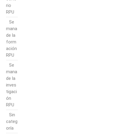
rio
RPU
Se
mana
de la
form
ación
RPU
Se
mana
de la
inves
tigaci
ón
RPU
Sin
categ
oría