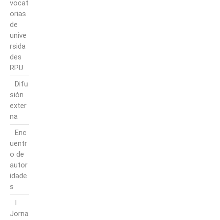
vocat
orias
de
unive
rsida
des
RPU
Difu
sión
exter
na
Enc
uentr
o de
autor
idade
s
I
Jorna