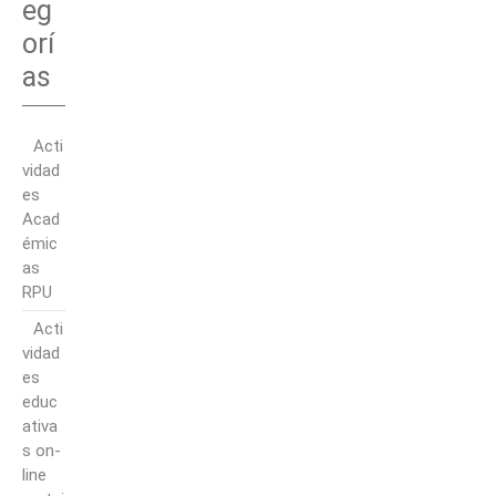
eg
orí
as
Acti
vidad
es
Acad
émic
as
RPU
Acti
vidad
es
educ
ativa
s on-
line