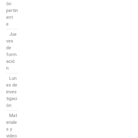
ón
pertin
ent
e
Jue
ves
de
form
ació
n
Lun
es de
inves
tigaci
ón
Mat
eriale
s y
video