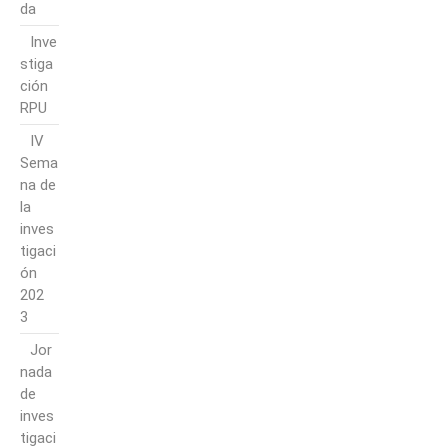
da
Inve
stiga
ción
RPU
IV
Sema
na de
la
inves
tigaci
ón
202
3
Jor
nada
de
inves
tigaci